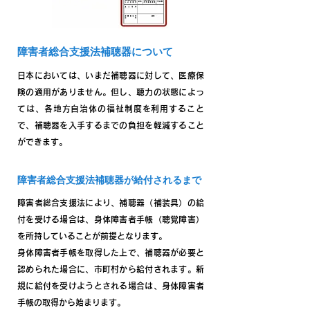
ヤモールド）でハウリングを抑える
上げることができます。
い、水分が残らないようにしてくだ
ことができます。当店では店舗で作
さい。乾燥ケースに補聴器を入れる
製するので、その後のこまやかな調
際は、必ず空気電池の余計な放電を
障害者総合支援法補聴器について
整ができます。
防ぐ為にも取り出してからしまって
日本においては、いまだ補聴器に対して、医療保
ください。また、補聴器の耳の中に
険の適用がありません。但し、聴力の状態によっ
入る部分は、どうしても耳垢や汚れ
ては、各地方自治体の福祉制度を利用すること
がくっつきやすい場所です。 取り扱
で、補聴器を入手するまでの負担を軽減すること
い説明書に書かれたお手入れの方法
ができます。
を参考にしながら、清潔な状態を保
つようにしましょう。お近くの販売
障害者総合支援法補聴器が給付されるまで
店で、お手入れの方法を確認しなが
ら、練習されることをおすすめして
障害者総合支援法により、補聴器（補装具）の給
います。
付を受ける場合は、身体障害者手帳（聴覚障害）
を所持していることが前提となります。
身体障害者手帳を取得した上で、補聴器が必要と
認められた場合に、市町村から給付されます。新
規に給付を受けようとされる場合は、身体障害者
手帳の取得から始まります。