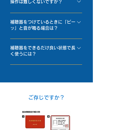
取りにくい！このような訴えをとく
操作は難しくないですか？
自然な聞こえに近いものもあります
ので、お気軽にご相談ください。
に50～60代の方からよくお聞きし
ので、ご自分の耳で試聴してみてく
最近では電池交換不要の、充電式補
ます。だんだんと低下してきた聴力
ださい。
聴器が人気です。環境に合わせて音
に加え、大勢の人の中での会話はも
補聴器をつけているときに「ピー
ッ」と音が鳴る場合は？
質も自動で調整できる高性能な補聴
ともと聞き取りにくいものです。ざ
器もあります。スマートフォンのア
わざわした場所で、誰が何を話して
補聴器からピーピー音が鳴る現象
プリで音質や音量を自分で調整でき
いるのか？を理解するためには、音
を”ハウリング”と言います。ハウリ
補聴器をできるだけ良い状態で長
る器種もあります。
の方向感覚がもっとも大切な要素の
く使うには？
ングの主な原因は、補聴器で増幅さ
1つになります。耳は左右のバラン
れた音が再び補聴器のマイクに入る
スで話している人の方向や距離を確
補聴器はメガネと同じように毎日身
ことによって起こります。補聴器を
認しますが、聴力が低下したり、片
につけて使うものです。日頃からち
つけている時のハウリングは、補聴
耳だけでも聞こえが悪いと、この方
ょっとしたことに気をつけていただ
器と耳との間の隙間から音が漏れる
向感覚がつかみにくいために、大勢
くだけでも、補聴器をよい状態で長
ことで起こります。耳栓や補聴器が
の人の中での話し声を聞き分けるこ
くお使いいただけるようになりま
きちんと耳の穴に入っていないと、
​ご存じですか？
とがむずかしくなります。こういっ
す。まず、補聴器は水分を嫌う精密
隙間から音が漏れてハウリングする
た音の方向感覚に対しては、補聴器
電子機器なので、外されている時は
ことがあります。耳掛け補聴器でハ
を両耳に装用することで、左右の耳
必ず乾燥ケースに保管し、雨などで
ウリングする場合は、耳の型を採取
が聞こえを補い合い、方向感覚のバ
濡れてしまった場合には、乾いた布
して作る、オーダーメイド耳栓（イ
ランスを崩すことなく、補聴効果を
やティッシュで軽く補聴器本体を拭