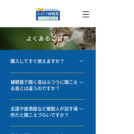
よくあるご質問
購入してすぐ使えますか？
補聴器は精密な電子機器です。最近
の補聴器は、音抑制機能や場面にあ
補聴器で聞く音はふつうに聞こえ
る音とは違うのですか？
わせたチャンネル機能など、聞きた
い音を強調したり、耳障りな音を小
補聴器から聞こえる音は、音の伝わ
さくできるようになりました。お客
り方の違いにより、今まで聞いてい
会議や居酒屋など複数人が話す場
様のご要望や耳の聞こえに合わせて
所だと聞こえづらいですか？
た音とは少し違った印象を受ける場
補聴器を選び、必要な音がわかりや
合もあります。 音の印象の違いは残
すくなるよう試聴中に、段階的に調
会議や酒席の場で、どうも話が聞き
りつつも、最新の補聴器では、より
整（フィッティング）していきます