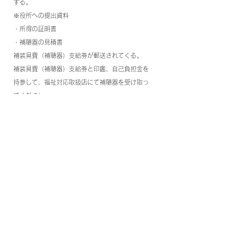
する。
※役所への提出資料
・所得の証明書
・補聴器の見積書
補装具費（補聴器）支給券が郵送されてくる。
補装具費（補聴器）支給券と印鑑、自己負担金を
持参して、福祉対応取扱店にて補聴器を受け取っ
てください。
ホームへ
​店舗のご案内
みかげ補聴器 きこえの相談室
〒790-0023 松山市末広町16-6
（市駅の南・子規堂隣）
TEL/FAX (089)934-4347