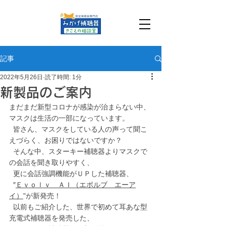
記事
2022年5月26日
読了時間: 1分
新製品のご案内
まだまだ新型コロナが感染が治まらない中、
マスクは生活の一部になっています。
  皆さん、マスクをしている人の声って聞こ
えづらく、お困りではないですか？　
  そんな中、スターキー補聴器よりマスクで
の会話を聞き取りやすく、
  更に会話強調機能がＵＰした補聴器、
  ″
Ｅｖｏｌｖ　ＡＩ（エボルブ　エーア
イ）
"が新発売！
  以前もご紹介した、世界で初めて耳あな型
充電式補聴器を発売した、