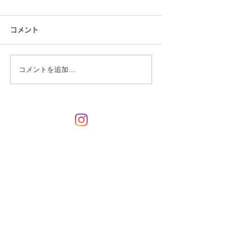
コメント
コメントを追加…
桝形さんの映画が地上波
外出に向けて、
に初登場
お掃除をしまし
​店舗のご案内
みかげ補聴器 きこえの相談室
〒790-0023 松山市末広町16-6
（市駅の南・子規堂隣）
TEL/FAX (089)934-4347
営業時間 AM9：00～PM5：00
年中無休（お盆・年末年始を除く）