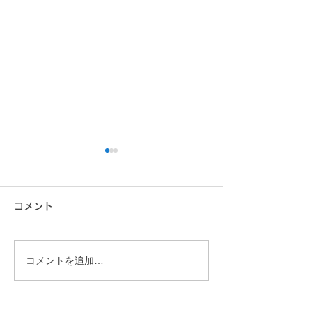
コメント
コメントを追加…
桝形さんの映画が地上波
イヤモールド(
に初登場
耳栓)のお話し